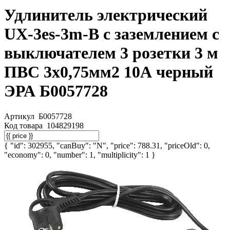
Удлинитель электрический
UX-3es-3m-B с заземлением с
выключателем 3 розетки 3 м
ПВС 3x0,75мм2 10А черный
ЭРА Б0057728
Артикул
Б0057728
Код товара
104829198
{ "id": 302955, "canBuy": "N", "price": 788.31, "priceOld": 0,
"economy": 0, "number": 1, "multiplicity": 1 }