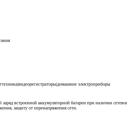
тания
техника|видеорегистраторы|домашние электроприборы
 заряд встроенной аккумуляторной батареи при наличии сетевог
жения, защиту от перенапряжения сети.