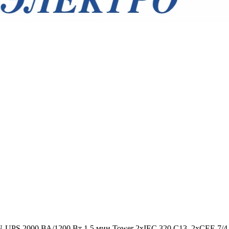
N-UPS 2000 ВА/1200 Вт 1,5 мин Tower 2хIEC 320 C13, 2хCEE 7/4