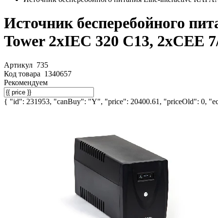
Источник бесперебойного пита
Tower 2хIEC 320 C13, 2хCEE 7
Артикул
735
Код товара
1340657
Рекомендуем
{ "id": 231953, "canBuy": "Y", "price": 20400.61, "priceOld": 0, "ec