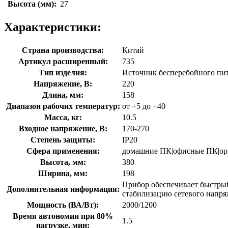
Высота (мм):
27
Характеристики:
Страна производства:
Китай
Артикул расширенный:
735
Тип изделия:
Источник бесперебойного пи
Напряжение, В:
220
Длина, мм:
158
Диапазон рабочих температур:
от +5 до +40
Масса, кг:
10.5
Входное напряжение, В:
170-270
Степень защиты:
IP20
Сфера применения:
домашние ПК|офисные ПК|орг
Высота, мм:
380
Ширина, мм:
198
Прибор обеспечивает быстрый
Дополнительная информация:
стабилизацию сетевого напря
Мощность (ВА/Вт):
2000/1200
Время автономии при 80%
1.5
нагрузке, мин: