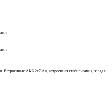
цами
цами
я. Встроенные АКБ 2х7 Ач, встроенная стабилизация, заряд и