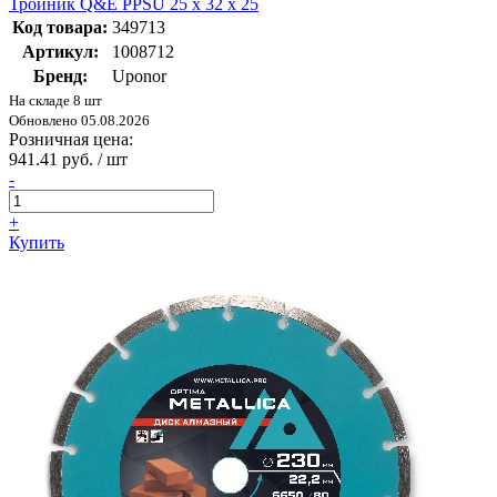
Тройник Q&E PPSU 25 х 32 х 25
Код товара:
349713
Артикул:
1008712
Бренд:
Uponor
На складе 8 шт
Обновлено 05.08.2026
Розничная цена:
941.41 руб. / шт
-
+
Купить