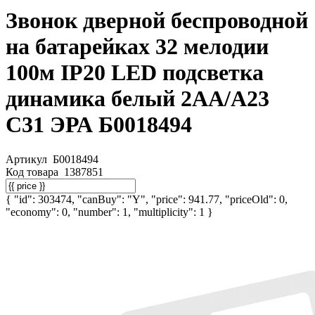
Звонок дверной беспроводной
на батарейках 32 мелодии
100м IP20 LED подсветка
динамика белый 2АА/А23
C31 ЭРА Б0018494
Артикул
Б0018494
Код товара
1387851
{ "id": 303474, "canBuy": "Y", "price": 941.77, "priceOld": 0,
"economy": 0, "number": 1, "multiplicity": 1 }