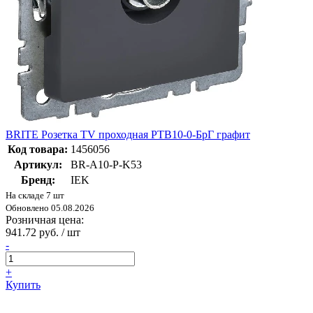
BRITE Розетка TV проходная РТВ10-0-БрГ графит
Код товара:
1456056
Артикул:
BR-A10-P-K53
Бренд:
IEK
На складе 7 шт
Обновлено 05.08.2026
Розничная цена:
941.72 руб. / шт
-
+
Купить