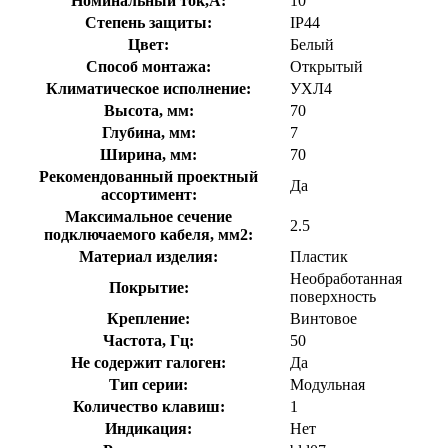
Номинальный ток,А:
10
Степень защиты:
IP44
Цвет:
Белый
Способ монтажа:
Открытый
Климатическое исполнение:
УХЛ4
Высота, мм:
70
Глубина, мм:
7
Ширина, мм:
70
Рекомендованный проектный
Да
ассортимент:
Максимальное сечение
2.5
подключаемого кабеля, мм2:
Материал изделия:
Пластик
Необработанная
Покрытие:
поверхность
Крепление:
Винтовое
Частота, Гц:
50
Не содержит галоген:
Да
Тип серии:
Модульная
Количество клавиш:
1
Индикация:
Нет