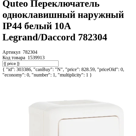
Quteo Переключатель
одноклавишный наружный
IP44 белый 10А
Legrand/Daccord 782304
Артикул
782304
Код товара
1539913
{ "id": 303386, "canBuy": "N", "price": 828.59, "priceOld": 0,
"economy": 0, "number": 1, "multiplicity": 1 }