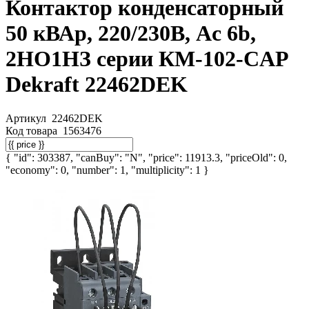
Контактор конденсаторный
50 кВАр, 220/230В, Ac 6b,
2НО1НЗ серии КМ-102-CAP
Dekraft 22462DEK
Артикул
22462DEK
Код товара
1563476
{ "id": 303387, "canBuy": "N", "price": 11913.3, "priceOld": 0,
"economy": 0, "number": 1, "multiplicity": 1 }