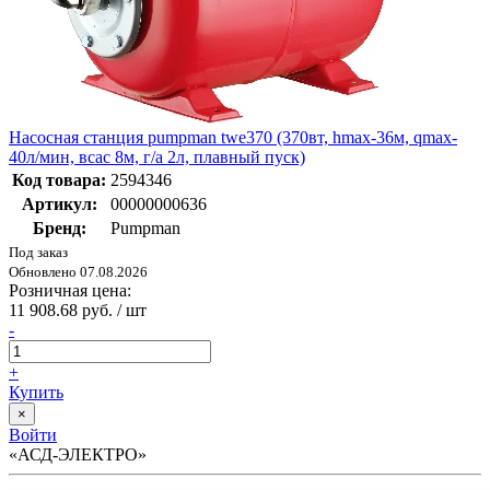
Насосная станция pumpman twe370 (370вт, hmax-36м, qmax-
40л/мин, всас 8м, г/а 2л, плавный пуск)
Код товара:
2594346
Артикул:
00000000636
Бренд:
Pumpman
Под заказ
Обновлено 07.08.2026
Розничная цена:
11 908.68 руб. / шт
-
+
Купить
×
Войти
«АСД-ЭЛЕКТРО»