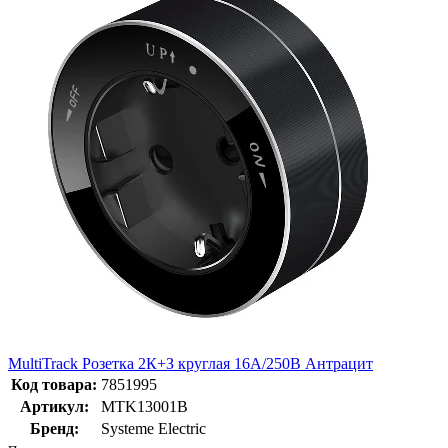
MultiTrack Розетка 2К+З круглая 16А/250В Антрацит
Код товара:
7851995
Артикул:
MTK13001B
Бренд:
Systeme Electric