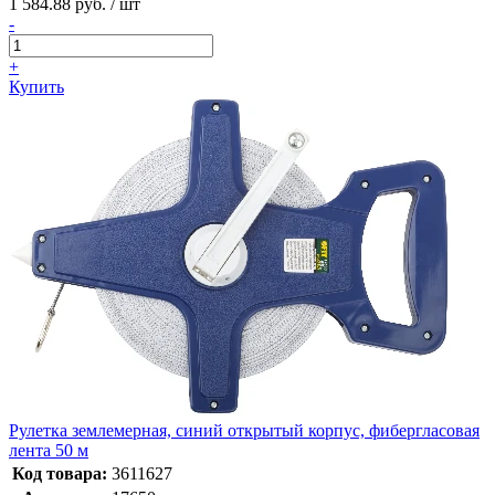
1 584.88 руб. / шт
-
+
Купить
Рулетка землемерная, синий открытый корпус, фибергласовая
лента 50 м
Код товара:
3611627