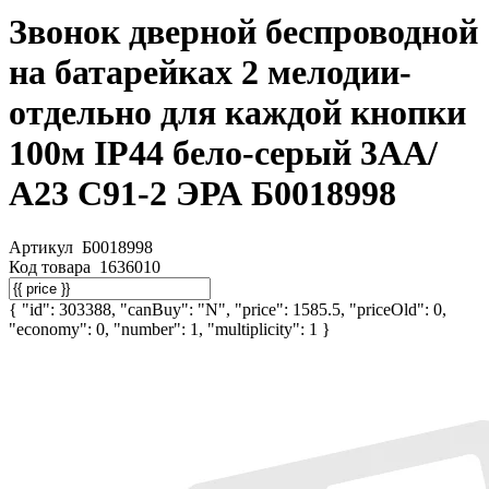
Звонок дверной беспроводной
на батарейках 2 мелодии-
отдельно для каждой кнопки
100м IP44 бело-серый 3АА/
А23 C91-2 ЭРА Б0018998
Артикул
Б0018998
Код товара
1636010
{ "id": 303388, "canBuy": "N", "price": 1585.5, "priceOld": 0,
"economy": 0, "number": 1, "multiplicity": 1 }