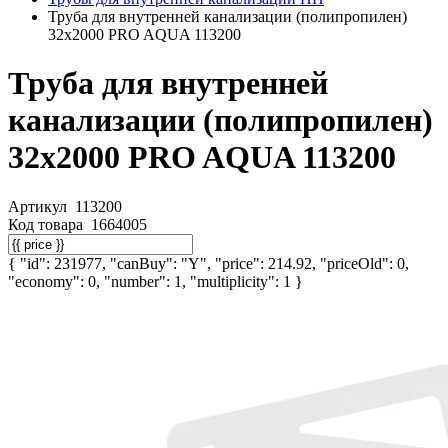
Труба для внутренней канализации (полипропилен)
32x2000 PRO AQUA 113200
Труба для внутренней
канализации (полипропилен)
32x2000 PRO AQUA 113200
Артикул
113200
Код товара
1664005
{ "id": 231977, "canBuy": "Y", "price": 214.92, "priceOld": 0,
"economy": 0, "number": 1, "multiplicity": 1 }