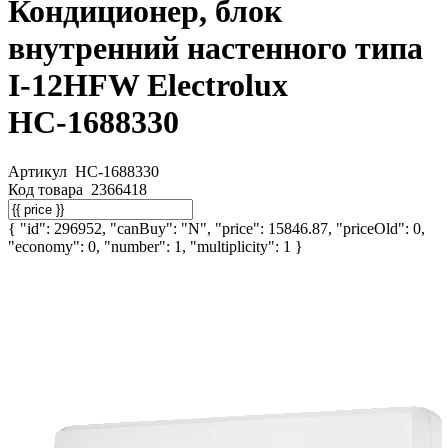
Кондиционер, блок
внутренний настенного типа
I-12HFW Electrolux
НС-1688330
Артикул
НС-1688330
Код товара
2366418
{ "id": 296952, "canBuy": "N", "price": 15846.87, "priceOld": 0,
"economy": 0, "number": 1, "multiplicity": 1 }