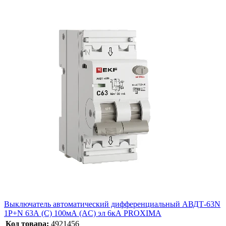
Выключатель автоматический дифференциальный АВДТ-63N
1P+N 63А (C) 100мА (AC) эл 6кА PROXIMA
Код товара:
4921456