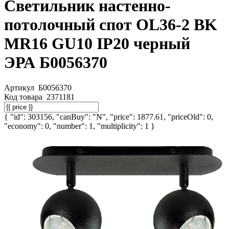
Светильник настенно-
потолочный спот OL36-2 BK
MR16 GU10 IP20 черный
ЭРА Б0056370
Артикул
Б0056370
Код товара
2371181
{ "id": 303156, "canBuy": "N", "price": 1877.61, "priceOld": 0,
"economy": 0, "number": 1, "multiplicity": 1 }