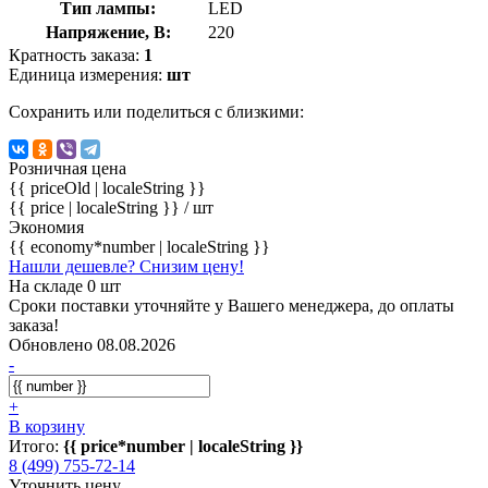
Тип лампы:
LED
Напряжение, В:
220
Кратность заказа:
1
Единица измерения:
шт
Сохранить или поделиться с близкими:
Розничная цена
{{ priceOld | localeString }}
{{ price | localeString }}
/ шт
Экономия
{{ economy*number | localeString }}
Нашли дешевле? Снизим цену!
На складе 0 шт
Сроки поставки уточняйте у Вашего менеджера, до оплаты
заказа!
Обновлено 08.08.2026
-
+
В корзину
Итого:
{{ price*number | localeString }}
8 (499) 755-72-14
Уточнить цену