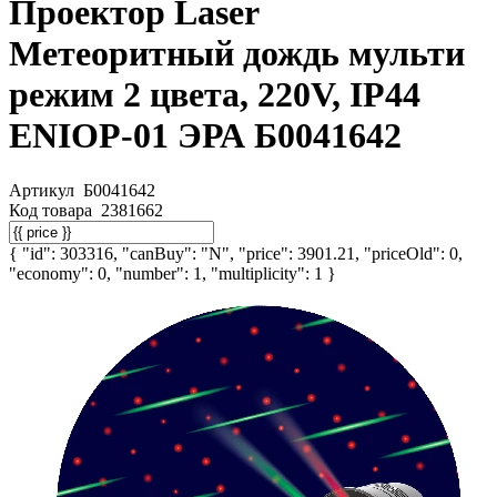
Проектор Laser
Метеоритный дождь мульти
режим 2 цвета, 220V, IP44
ENIOP-01 ЭРА Б0041642
Артикул
Б0041642
Код товара
2381662
{ "id": 303316, "canBuy": "N", "price": 3901.21, "priceOld": 0,
"economy": 0, "number": 1, "multiplicity": 1 }