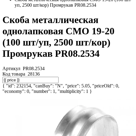
уп, 2500 шт/кор) Промрукав PR08.2534
Скоба металлическая
однолапковая СМО 19-20
(100 шт/уп, 2500 шт/кор)
Промрукав PR08.2534
Артикул
PR08.2534
Код товара
28136
{ "id": 232154, "canBuy": "N", "price": 5.05, "priceOld": 0,
"economy": 0, "number": 1, "multiplicity": 1 }