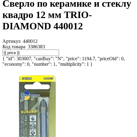
Сверло по керамике и стеклу
квадро 12 мм TRIO-
DIAMOND 440012
Артикул
440012
Код товара
3386383
{ "id": 303007, "canBuy": "N", "price": 1194.7, "priceOld": 0,
"economy": 0, "number": 1, "multiplicity": 1 }