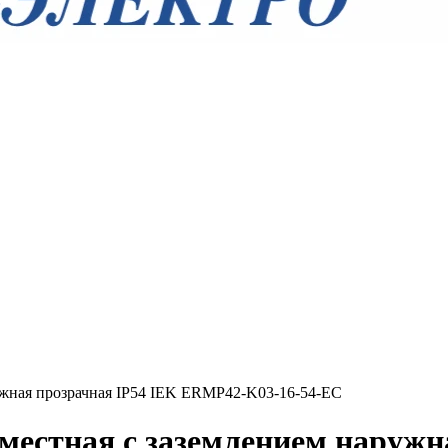
ужная прозрачная IP54 IEK ERMP42-K03-16-54-EC
местная с заземлением наружн