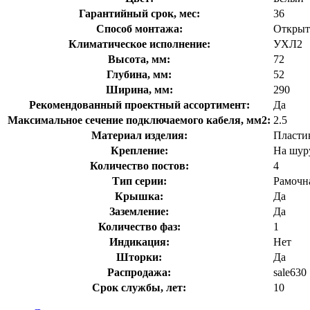
Гарантийный срок, мес:
36
Способ монтажа:
Откры
Климатическое исполнение:
УХЛ2
Высота, мм:
72
Глубина, мм:
52
Ширина, мм:
290
Рекомендованный проектный ассортимент:
Да
Максимальное сечение подключаемого кабеля, мм2:
2.5
Материал изделия:
Пласти
Крепление:
На шур
Количество постов:
4
Тип серии:
Рамочн
Крышка:
Да
Заземление:
Да
Количество фаз:
1
Индикация:
Нет
Шторки:
Да
Распродажа:
sale630
Срок службы, лет:
10