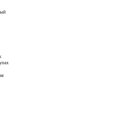
тый
к
упах
ая