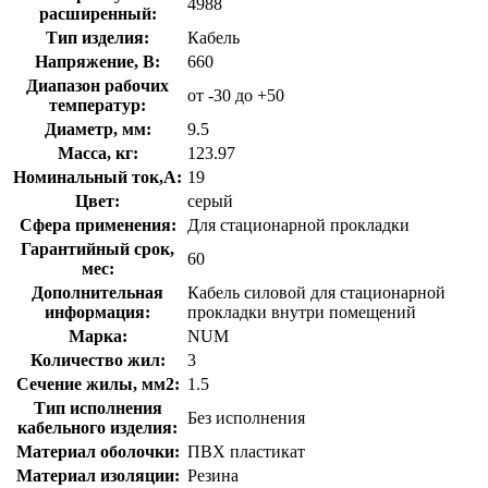
4988
расширенный:
Тип изделия:
Кабель
Напряжение, В:
660
Диапазон рабочих
от -30 до +50
температур:
Диаметр, мм:
9.5
Масса, кг:
123.97
Номинальный ток,А:
19
Цвет:
серый
Сфера применения:
Для стационарной прокладки
Гарантийный срок,
60
мес:
Дополнительная
Кабель силовой для стационарной
информация:
прокладки внутри помещений
Марка:
NUM
Количество жил:
3
Сечение жилы, мм2:
1.5
Тип исполнения
Без исполнения
кабельного изделия:
Материал оболочки:
ПВХ пластикат
Материал изоляции:
Резина