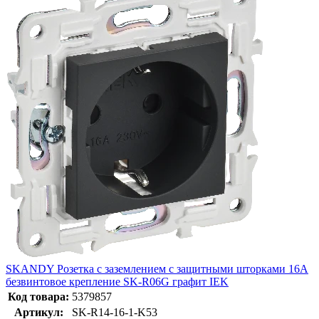
SKANDY Розетка с заземлением с защитными шторками 16А
безвинтовое крепление SK-R06G графит IEK
Код товара:
5379857
Артикул:
SK-R14-16-1-K53