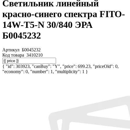
Светильник линейный
красно-синего спектра FITO-
14W-Т5-N 30/840 ЭРА
Б0045232
Артикул
Б0045232
Код товара
3410210
{ "id": 303923, "canBuy": "Y", "price": 699.23, "priceOld": 0,
"economy": 0, "number": 1, "multiplicity": 1 }