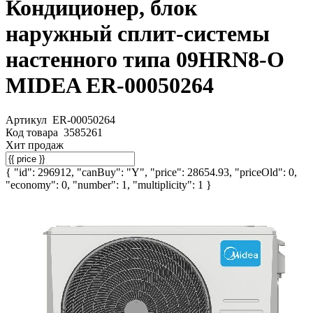
Кондиционер, блок
наружный сплит-системы
настенного типа 09HRN8-O
MIDEA ER-00050264
Артикул
ER-00050264
Код товара
3585261
Хит продаж
{ "id": 296912, "canBuy": "Y", "price": 28654.93, "priceOld": 0,
"economy": 0, "number": 1, "multiplicity": 1 }