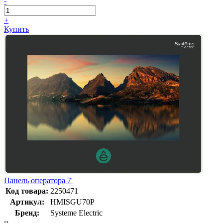
-
+
Купить
Панель оператора 7'
Код товара:
2250471
Артикул:
HMISGU70P
Бренд:
Systeme Electric