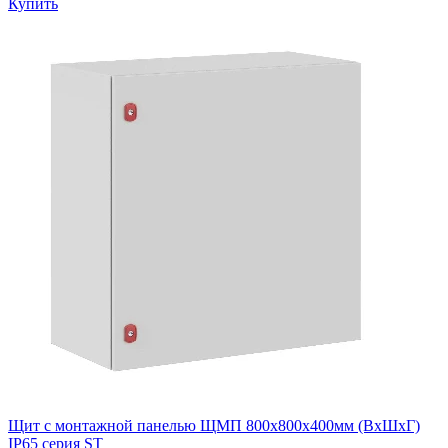
Купить
Щит с монтажной панелью ЩМП 800x800x400мм (ВхШхГ)
IP65 серия ST