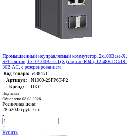
Промышленный неуправляемый коммутатор, 2х100Base-X,
SFP слотов, 6х10/100Base-T(X) портов RJ45, 12-48В DC/18-
30В AC, с резервированием
Код товара:
5438451
Артикул:
N1000-2SFP6T-P2
Бренд:
DKC
Под заказ
Обновлено 08.08.2026
Розничная цена:
28 620.06 руб. / шт
-
+
Купить