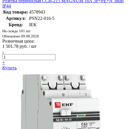
Розетка переносная ССИ-215 MAGNUM 16А 3Р+РЕ+N 380В
IP44
Код товара:
4578943
Артикул:
PSN22-016-5
Бренд:
IEK
На складе 101 шт
Обновлено 09.08.2026
Розничная цена:
1 501.78 руб. / шт
-
+
Купить