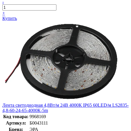
-
+
Купить
Лента светодиодная 4,8Вт/м 24В 4000К IP65 60LED/м LS2835-
4,8-60-24-65-4000К-5m
Код товара:
9968169
Артикул:
Б0043111
Бренд:
ЭРА