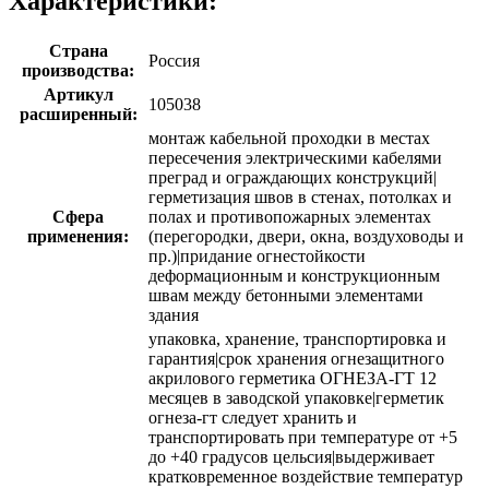
Характеристики:
Страна
Россия
производства:
Артикул
105038
расширенный:
монтаж кабельной проходки в местах
пересечения электрическими кабелями
преград и ограждающих конструкций|
герметизация швов в стенах, потолках и
Сфера
полах и противопожарных элементах
применения:
(перегородки, двери, окна, воздуховоды и
пр.)|придание огнестойкости
деформационным и конструкционным
швам между бетонными элементами
здания
упаковка, хранение, транспортировка и
гарантия|срок хранения огнезащитного
акрилового герметика ОГНЕЗА-ГТ 12
месяцев в заводской упаковке|герметик
огнеза-гт следует хранить и
транспортировать при температуре от +5
до +40 градусов цельсия|выдерживает
кратковременное воздействие температур