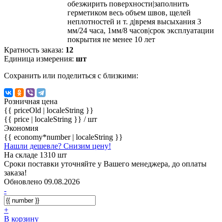
обезжирить поверхности|заполнить
герметиком весь объем швов, щелей
неплотностей и т. д|время высыхания 3
мм/24 часа, 1мм/8 часов|срок эксплуатации
покрытия не менее 10 лет
Кратность заказа:
12
Единица измерения:
шт
Сохранить или поделиться с близкими:
Розничная цена
{{ priceOld | localeString }}
{{ price | localeString }}
/ шт
Экономия
{{ economy*number | localeString }}
Нашли дешевле? Снизим цену!
На складе 1310 шт
Сроки поставки уточняйте у Вашего менеджера, до оплаты
заказа!
Обновлено 09.08.2026
-
+
В корзину