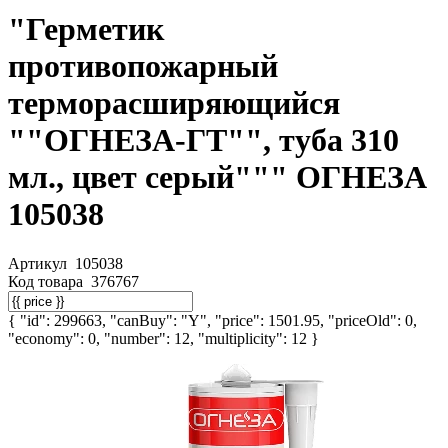
"Герметик
противопожарный
терморасширяющийся
""ОГНЕЗА-ГТ"", туба 310
мл., цвет серый""" ОГНЕЗА
105038
Артикул
105038
Код товара
376767
{ "id": 299663, "canBuy": "Y", "price": 1501.95, "priceOld": 0,
"economy": 0, "number": 12, "multiplicity": 12 }