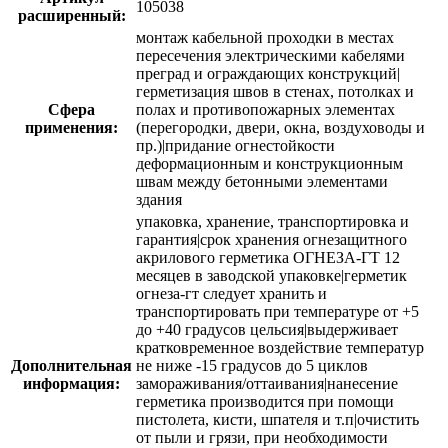
105038
расширенный:
монтаж кабельной проходки в местах
пересечения электрическими кабелями
преград и ограждающих конструкций|
герметизация швов в стенах, потолках и
Сфера
полах и противопожарных элементах
применения:
(перегородки, двери, окна, воздуховоды и
пр.)|придание огнестойкости
деформационным и конструкционным
швам между бетонными элементами
здания
упаковка, хранение, транспортировка и
гарантия|срок хранения огнезащитного
акрилового герметика ОГНЕЗА-ГТ 12
месяцев в заводской упаковке|герметик
огнеза-гт следует хранить и
транспортировать при температуре от +5
до +40 градусов цельсия|выдерживает
кратковременное воздействие температур
Дополнительная
не ниже -15 градусов до 5 циклов
информация:
замораживания/оттаивания|нанесение
герметика производится при помощи
пистолета, кисти, шпателя и т.п|очистить
от пыли и грязи, при необходимости