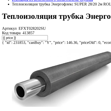
Теплоизоляция трубка Энергофлекс SUPER 28/20 2м 
Теплоизоляция трубка Энер
Артикул
EFXT028202SU
Код товара
413857
{ "id": 231853, "canBuy": "Y", "price": 146.36, "priceOld": 0, "econ