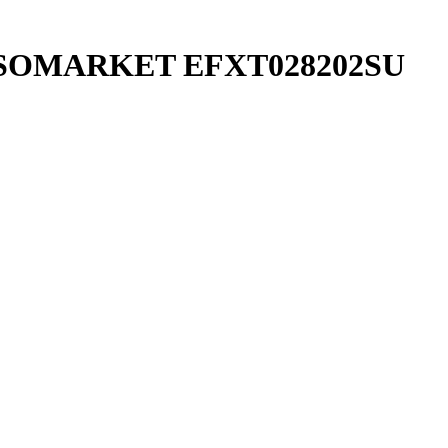
S ISOMARKET EFXT028202SU