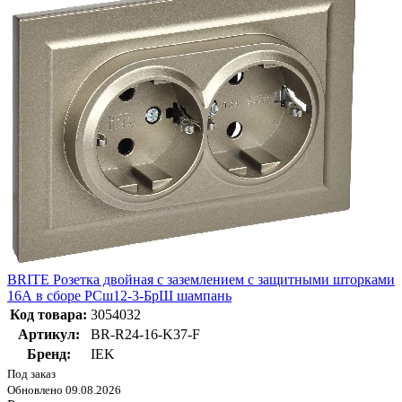
BRITE Розетка двойная с заземлением с защитными шторками
16А в сборе РСш12-3-БрШ шампань
Код товара:
3054032
Артикул:
BR-R24-16-K37-F
Бренд:
IEK
Под заказ
Обновлено 09.08.2026