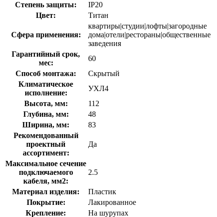
Степень защиты:
IP20
Цвет:
Титан
квартиры|студии|лофты|загородные
Сфера применения:
дома|отели|рестораны|общественные
заведения
Гарантийный срок,
60
мес:
Способ монтажа:
Скрытый
Климатическое
УХЛ4
исполнение:
Высота, мм:
112
Глубина, мм:
48
Ширина, мм:
83
Рекомендованный
проектный
Да
ассортимент:
Максимальное сечение
подключаемого
2.5
кабеля, мм2:
Материал изделия:
Пластик
Покрытие:
Лакированное
Крепление:
На шурупах