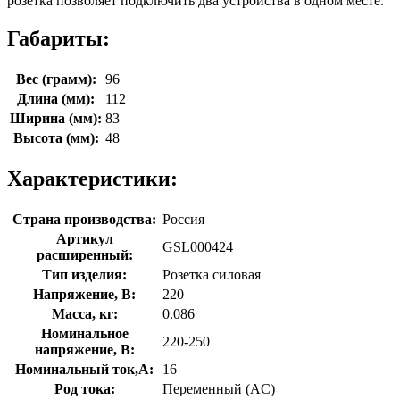
розетка позволяет подключить два устройства в одном месте.
Габариты:
Вес (грамм):
96
Длина (мм):
112
Ширина (мм):
83
Высота (мм):
48
Характеристики:
Страна производства:
Россия
Артикул
GSL000424
расширенный:
Тип изделия:
Розетка силовая
Напряжение, В:
220
Масса, кг:
0.086
Номинальное
220-250
напряжение, В:
Номинальный ток,А:
16
Род тока:
Переменный (AC)