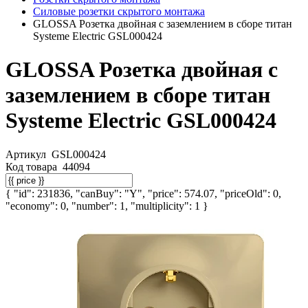
Силовые розетки скрытого монтажа
GLOSSA Розетка двойная с заземлением в сборе титан
Systeme Electric GSL000424
GLOSSA Розетка двойная с
заземлением в сборе титан
Systeme Electric GSL000424
Артикул
GSL000424
Код товара
44094
{ "id": 231836, "canBuy": "Y", "price": 574.07, "priceOld": 0,
"economy": 0, "number": 1, "multiplicity": 1 }