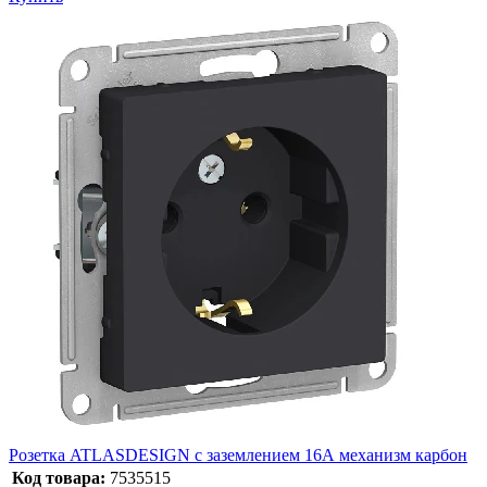
Розетка ATLASDESIGN с заземлением 16А механизм карбон
Код товара:
7535515