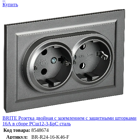
Купить
BRITE Розетка двойная с заземлением с защитными шторками
16А в сборе РСш12-3-БрС сталь
Код товара:
8548674
Артикул:
BR-R24-16-K46-F