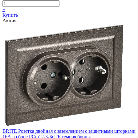
+
Купить
Акция
BRITE Розетка двойная с заземлением с защитными шторками
16А в сборе РСш12-3-БрТБ темная бронза