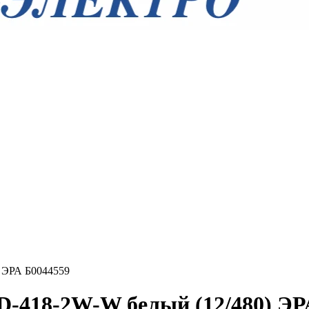
 ЭРА Б0044559
-418-2W-W белый (12/480) ЭР