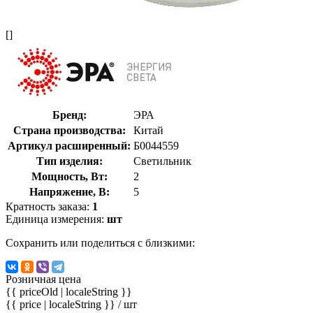
[]
Бренд:
ЭРА
Страна производства:
Китай
Артикул расширенный:
Б0044559
Тип изделия:
Светильник
Мощность, Вт:
2
Напряжение, В:
5
Кратность заказа:
1
Единица измерения:
шт
Сохранить или поделиться с близкими:
Розничная цена
{{ priceOld | localeString }}
{{ price | localeString }}
/ шт