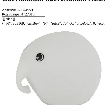
Артикул
Б0044559
Код товара
4727315
{ "id": 303169, "canBuy": "N", "price": 764.66, "priceOld": 0, "econ