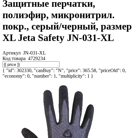
Защитные перчатки,
полиэфир, микронитрил.
покр., серый/черный, размер
XL Jeta Safety JN-031-XL
Артикул
JN-031-XL
Код товара
4729234
{ "id": 302330, "canBuy": "N", "price": 365.58, "priceOld": 0,
"economy": 0, "number": 1, "multiplicity": 1 }