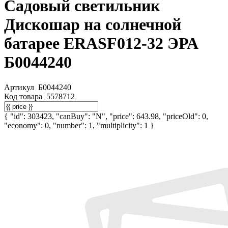
Садовый светильник
Дискошар на солнечной
батарее ERASF012-32 ЭРА
Б0044240
Артикул
Б0044240
Код товара
5578712
{ "id": 303423, "canBuy": "N", "price": 643.98, "priceOld": 0,
"economy": 0, "number": 1, "multiplicity": 1 }