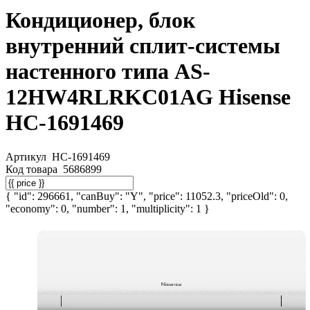
Кондиционер, блок
внутренний сплит-системы
настенного типа AS-
12HW4RLRKC01AG Hisense
НС-1691469
Артикул
НС-1691469
Код товара
5686899
{ "id": 296661, "canBuy": "Y", "price": 11052.3, "priceOld": 0,
"economy": 0, "number": 1, "multiplicity": 1 }