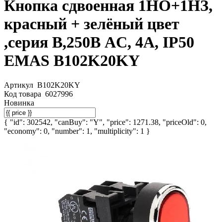
Кнопка сдвоенная 1НО+1НЗ,
красный + зелёный цвет
,серия B,250В AC, 4А, IP50
EMAS B102K20KY
Артикул
B102K20KY
Код товара
6027996
Новинка
{ "id": 302542, "canBuy": "Y", "price": 1271.38, "priceOld": 0,
"economy": 0, "number": 1, "multiplicity": 1 }