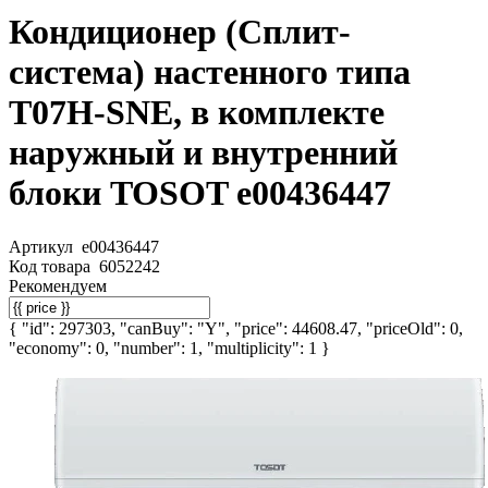
Кондиционер (Сплит-
система) настенного типа
T07H-SNE, в комплекте
наружный и внутренний
блоки TOSOT e00436447
Артикул
e00436447
Код товара
6052242
Рекомендуем
{ "id": 297303, "canBuy": "Y", "price": 44608.47, "priceOld": 0,
"economy": 0, "number": 1, "multiplicity": 1 }