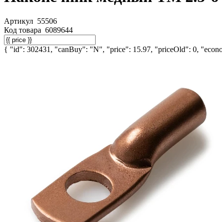
Артикул
55506
Код товара
6089644
{ "id": 302431, "canBuy": "N", "price": 15.97, "priceOld": 0, "econo