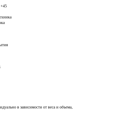
 +45
ехника
вка
ытия
4
дуально в зависимости от веса и объема,