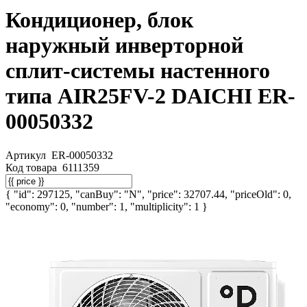
Кондиционер, блок
наружный инверторной
сплит-системы настенного
типа AIR25FV-2 DAICHI ER-
00050332
Артикул
ER-00050332
Код товара
6111359
{ "id": 297125, "canBuy": "N", "price": 32707.44, "priceOld": 0,
"economy": 0, "number": 1, "multiplicity": 1 }