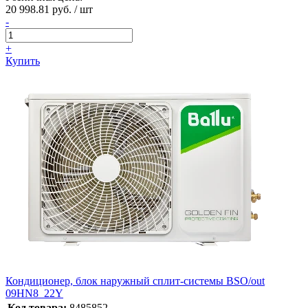
20 998.81 руб. / шт
-
+
Купить
Кондиционер, блок наружный сплит-системы BSO/out
09HN8_22Y
Код товара:
8485852