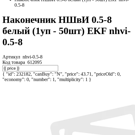
0.5-8
Наконечник НШвИ 0.5-8
белый (1уп - 50шт) EKF nhvi-
0.5-8
Артикул
nhvi-0.5-8
Код товара
612095
{ "id": 232182, "canBuy": "N", "price": 43.71, "priceOld": 0,
"economy": 0, "number": 1, "multiplicity": 1 }