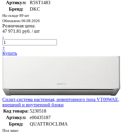
Артикул:
R5ST1483
Бренд:
DKC
На складе 89 шт
Обновлено 06.08.2026
Розничная цена:
47 971.81 руб. / шт
-
+
Купить
Сплит-система настенная, инверторного типа VT09WAE,
внешний и внутренний блоки
Код товара:
5230518
Артикул:
e00435187
Бренд:
QUATTROCLIMA
Под заказ