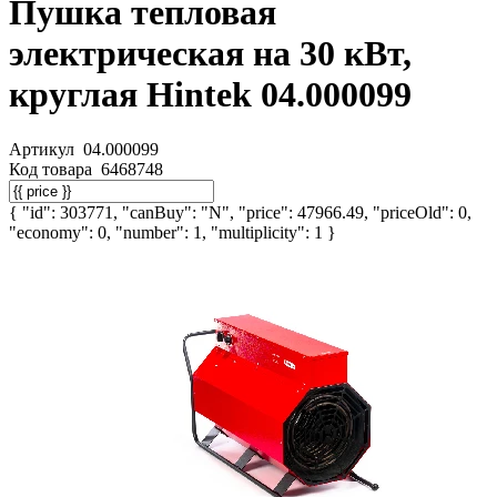
Пушка тепловая
электрическая на 30 кВт,
круглая Hintek 04.000099
Артикул
04.000099
Код товара
6468748
{ "id": 303771, "canBuy": "N", "price": 47966.49, "priceOld": 0,
"economy": 0, "number": 1, "multiplicity": 1 }