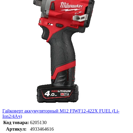
Гайковерт аккумуляторный M12 FIWF12-422X FUEL (Li-
Ion2/4Ач)
Код товара:
6205130
Артикул:
4933464616