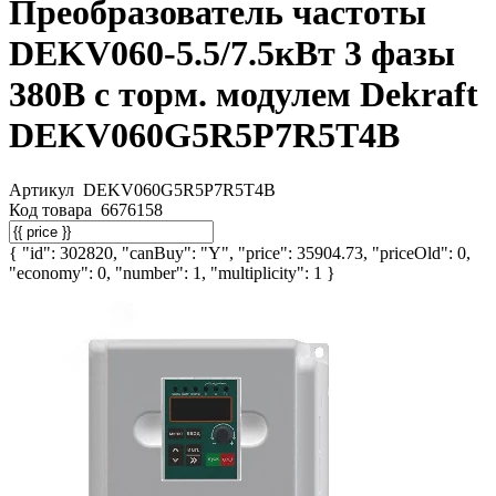
Преобразователь частоты
DEKV060-5.5/7.5кВт 3 фазы
380В с торм. модулем Dekraft
DEKV060G5R5P7R5T4B
Артикул
DEKV060G5R5P7R5T4B
Код товара
6676158
{ "id": 302820, "canBuy": "Y", "price": 35904.73, "priceOld": 0,
"economy": 0, "number": 1, "multiplicity": 1 }