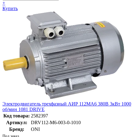
+
Купить
Электродвигатель трехфазный АИР 112MA6 380В 3кВт 1000
об/мин 1081 DRIVE
Код товара:
2582397
Артикул:
DRV112-M6-003-0-1010
Бренд:
ONI
Под заказ