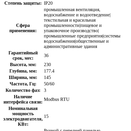
Степень защиты:
IP20
промышленная вентиляция,
водоснабжение и водоотведение|
текстильная и красильная
Сфера
промышленности|пищевое и
применения:
упаковочное производство|
промышленные предприятия|системы
водоснабжения|общественные и
административные здания
Гарантийный
36
срок, мес:
Высота, мм:
230
Глубина, мм:
177.4
Ширина, мм:
145
Частота, Гц:
50/60
Количество фаз:
3
Наличие
Modbus RTU
интерфейса связи:
Номинальная
мощность
15
электродвигателя,
КВт:
Ручной с передней панелью,