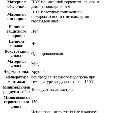
Материал
ПВХ пониженной горючести с низким
оболочки:
дымо-газовыделением
ПВХ пластикат пониженной
Материал
пожароопасности с низким дымо-
изоляции:
газовыделением
Наличие
защитного
Нет
покрова:
Наличие
Нет
экрана:
Конструкция
Однопроволочная
жилы:
Материал
Медь
жилы:
Форма жилы:
Круглая
Температура
без предварительного подогрева при
монтажа:
температуре воздуха не ниже -15°С
Минимальный
10 наружных диаметров
радиус изгиба:
Минимальная
строительная
150
длина:
Использование счетных пар в каждом