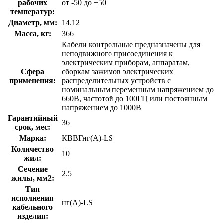
рабочих
от -50 до +50
температур:
Диаметр, мм:
14.12
Масса, кг:
366
Кабели контрольные предназначены для
неподвижного присоединения к
электрическим приборам, аппаратам,
Сфера
сборкам зажимов электрических
применения:
распределительных устройств с
номинальным переменным напряжением до
660В, частотой до 100ГЦ или постоянным
напряжением до 1000В
Гарантийный
36
срок, мес:
Марка:
КВВГнг(A)-LS
Количество
10
жил:
Сечение
2.5
жилы, мм2:
Тип
исполнения
нг(A)-LS
кабельного
изделия: