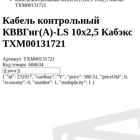
ТХМ00131721
Кабель контрольный
КВВГнг(А)-LS 10х2,5 Кабэкс
ТХМ00131721
Артикул
ТХМ00131721
Код товара
684634
{ "id": 231917, "canBuy": "Y", "price": 580.51, "priceOld": 0,
"economy": 0, "number": 1, "multiplicity": 1 }