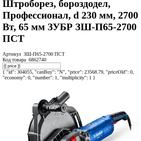
Штроборез, бороздодел,
Профессионал, d 230 мм, 2700
Вт, 65 мм ЗУБР ЗШ-П65-2700
ПСТ
Артикул
ЗШ-П65-2700 ПСТ
Код товара
6862740
{ "id": 304055, "canBuy": "N", "price": 23568.79, "priceOld": 0,
"economy": 0, "number": 1, "multiplicity": 1 }