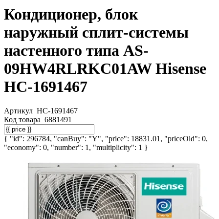
Кондиционер, блок
наружный сплит-системы
настенного типа AS-
09HW4RLRKC01AW Hisense
НС-1691467
Артикул
НС-1691467
Код товара
6881491
{ "id": 296784, "canBuy": "Y", "price": 18831.01, "priceOld": 0,
"economy": 0, "number": 1, "multiplicity": 1 }