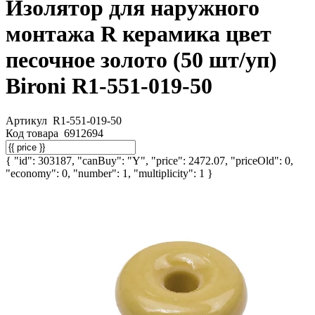
Изолятор для наружного
монтажа R керамика цвет
песочное золото (50 шт/уп)
Bironi R1-551-019-50
Артикул
R1-551-019-50
Код товара
6912694
{ "id": 303187, "canBuy": "Y", "price": 2472.07, "priceOld": 0,
"economy": 0, "number": 1, "multiplicity": 1 }