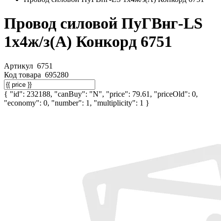
Провод силовой ПуГВнг-LS
1х4ж/з(А) Конкорд 6751
Артикул
6751
Код товара
695280
{ "id": 232188, "canBuy": "N", "price": 79.61, "priceOld": 0,
"economy": 0, "number": 1, "multiplicity": 1 }