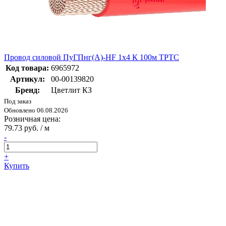
Провод силовой ПуГПнг(А)-HF 1х4 К 100м ТРТС
Код товара:
6965972
Артикул:
00-00139820
Бренд:
Цветлит КЗ
Под заказ
Обновлено 06.08.2026
Розничная цена:
79.73 руб. / м
-
+
Купить