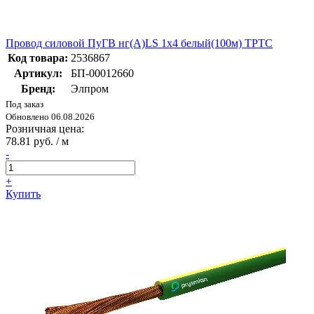
Провод силовой ПуГВ нг(А)LS 1х4 белый(100м) ТРТС
Код товара:
2536867
Артикул:
БП-00012660
Бренд:
Элпром
Под заказ
Обновлено 06.08.2026
Розничная цена:
78.81 руб. / м
-
+
Купить