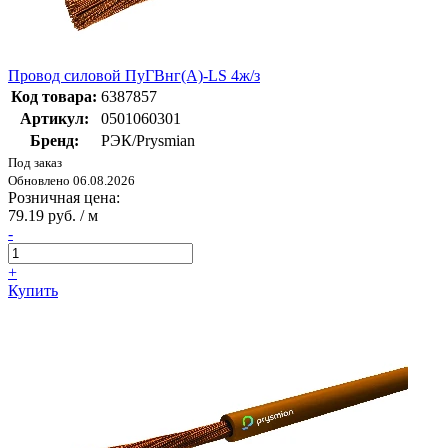
Провод силовой ПуГВнг(А)-LS 4ж/з
Код товара:
6387857
Артикул:
0501060301
Бренд:
РЭК/Prysmian
Под заказ
Обновлено 06.08.2026
Розничная цена:
79.19 руб. / м
-
+
Купить