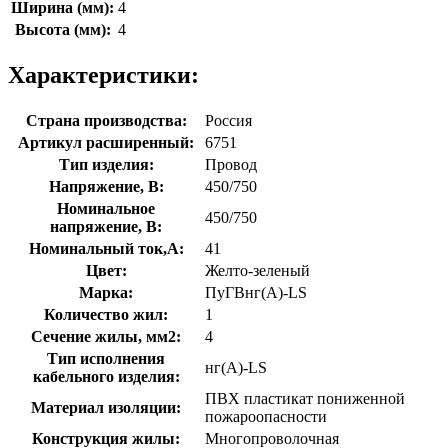
Ширина (мм):
4
Высота (мм):
4
Характеристики:
Страна производства:
Россия
Артикул расширенный:
6751
Тип изделия:
Провод
Напряжение, В:
450/750
Номинальное
450/750
напряжение, В:
Номинальный ток,А:
41
Цвет:
Желто-зеленый
Марка:
ПуГВнг(A)-LS
Количество жил:
1
Сечение жилы, мм2:
4
Тип исполнения
нг(A)-LS
кабельного изделия:
ПВХ пластикат пониженной
Материал изоляции:
пожароопасности
Конструкция жилы:
Многопроволочная