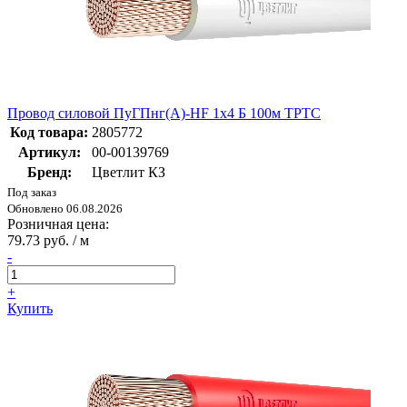
Провод силовой ПуГПнг(А)-HF 1х4 Б 100м ТРТС
Код товара:
2805772
Артикул:
00-00139769
Бренд:
Цветлит КЗ
Под заказ
Обновлено 06.08.2026
Розничная цена:
79.73 руб. / м
-
+
Купить