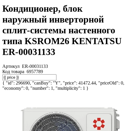
Кондиционер, блок
наружный инверторной
сплит-системы настенного
типа KSROM26 KENTATSU
ER-00031133
Артикул
ER-00031133
Код товара
6957789
{ "id": 296690, "canBuy": "Y", "price": 41472.44, "priceOld": 0,
"economy": 0, "number": 1, "multiplicity": 1 }