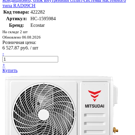
Кондиционер, блок внутренний сплит-системы настенного
типа RAD09CH
Код товара:
422282
Артикул:
НС-1595984
Бренд:
Ecostar
На складе 2 шт
Обновлено 06.08.2026
Розничная цена:
6 527.87 руб. / шт
-
+
Купить