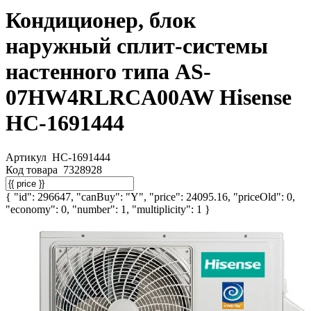
Кондиционер, блок
наружный сплит-системы
настенного типа AS-
07HW4RLRCA00AW Hisense
НС-1691444
Артикул
НС-1691444
Код товара
7328928
{ "id": 296647, "canBuy": "Y", "price": 24095.16, "priceOld": 0,
"economy": 0, "number": 1, "multiplicity": 1 }