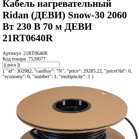
Кабель нагревательный
Ridan (ДЕВИ) Snow-30 2060
Вт 230 В 70 м ДЕВИ
21RT0640R
Артикул
21RT0640R
Код товара
7520077
{ "id": 302982, "canBuy": "N", "price": 29285.22, "priceOld": 0,
"economy": 0, "number": 1, "multiplicity": 1 }