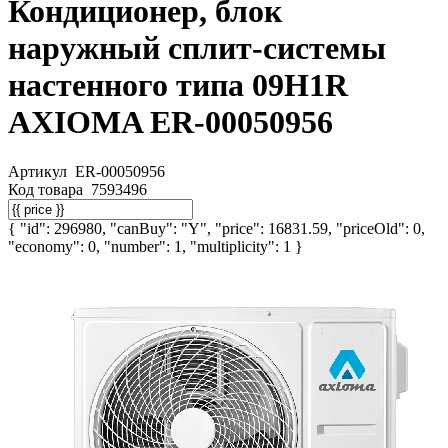
Кондиционер, блок
наружный сплит-системы
настенного типа 09H1R
AXIOMA ER-00050956
Артикул
ER-00050956
Код товара
7593496
{ "id": 296980, "canBuy": "Y", "price": 16831.59, "priceOld": 0,
"economy": 0, "number": 1, "multiplicity": 1 }