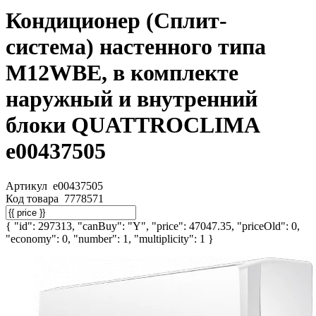
Кондиционер (Сплит-
система) настенного типа
M12WBE, в комплекте
наружный и внутренний
блоки QUATTROCLIMA
e00437505
Артикул
e00437505
Код товара
7778571
{ "id": 297313, "canBuy": "Y", "price": 47047.35, "priceOld": 0,
"economy": 0, "number": 1, "multiplicity": 1 }