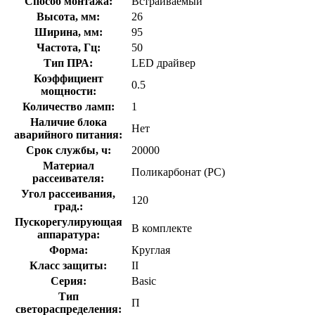
Способ монтажа:
Встраиваемый
Высота, мм:
26
Ширина, мм:
95
Частота, Гц:
50
Тип ПРА:
LED драйвер
Коэффициент
0.5
мощности:
Количество ламп:
1
Наличие блока
Нет
аварийного питания:
Срок службы, ч:
20000
Материал
Поликарбонат (PC)
рассеивателя:
Угол рассеивания,
120
град.:
Пускорегулирующая
В комплекте
аппаратура:
Форма:
Круглая
Класс защиты:
II
Серия:
Basic
Тип
П
светораспределения: