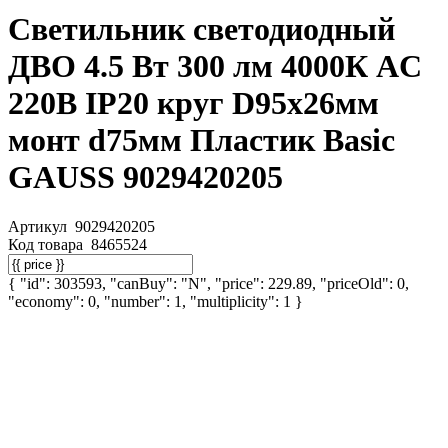
Светильник светодиодный
ДВО 4.5 Вт 300 лм 4000К AC
220В IP20 круг D95х26мм
монт d75мм Пластик Basic
GAUSS 9029420205
Артикул
9029420205
Код товара
8465524
{ "id": 303593, "canBuy": "N", "price": 229.89, "priceOld": 0,
"economy": 0, "number": 1, "multiplicity": 1 }