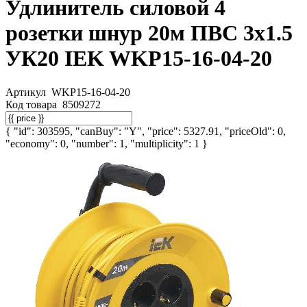
Удлинитель силовой 4
розетки шнур 20м ПВС 3х1.5
УК20 IEK WKP15-16-04-20
Артикул
WKP15-16-04-20
Код товара
8509272
{ "id": 303595, "canBuy": "Y", "price": 5327.91, "priceOld": 0,
"economy": 0, "number": 1, "multiplicity": 1 }