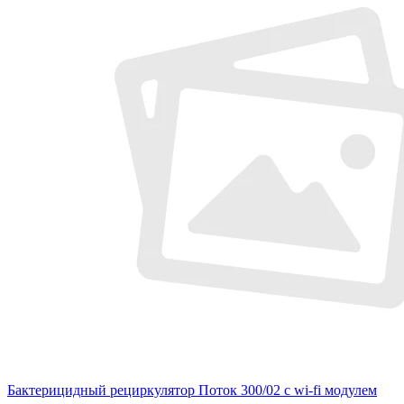
Бактерицидный рециркулятор Поток 300/02 c wi-fi модулем