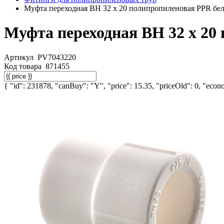
Муфта переходная ВН 32 х 20 полипропиленовая PPR б
Муфта переходная ВН 32 х 2
Артикул
PV7043220
Код товара
871455
{ "id": 231878, "canBuy": "Y", "price": 15.35, "priceOld": 0, "econo