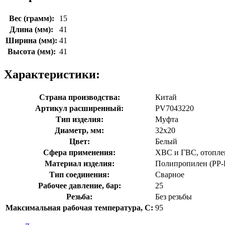
Вес (грамм):
15
Длина (мм):
41
Ширина (мм):
41
Высота (мм):
41
Характеристики:
Страна производства:
Китай
Артикул расширенный:
PV7043220
Тип изделия:
Муфта
Диаметр, мм:
32x20
Цвет:
Белый
Сфера применения:
ХВС и ГВС, отоплен
Материал изделия:
Полипропилен (PP-
Тип соединения:
Сварное
Рабочее давление, бар:
25
Резьба:
Без резьбы
Максимальная рабочая температура, C:
95