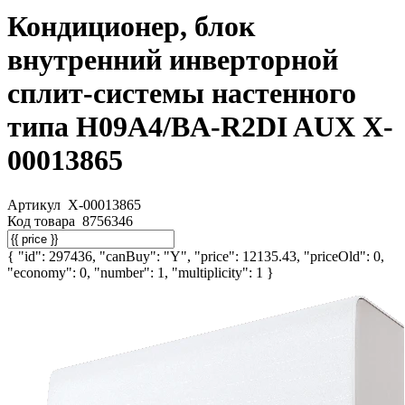
Кондиционер, блок
внутренний инверторной
сплит-системы настенного
типа H09A4/BA-R2DI AUX X-
00013865
Артикул
X-00013865
Код товара
8756346
{ "id": 297436, "canBuy": "Y", "price": 12135.43, "priceOld": 0,
"economy": 0, "number": 1, "multiplicity": 1 }