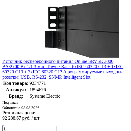
Источник бесперебойного питания Online SRVSE 3000
ВА/2700 Вт 1/1 3 мин Tower/ Rack 6хIEC 60320 C13 + 1хIEC
60320 C19 + 3хIEC 60320 C13 (программируемые выходные
розетки) USB, RS-232, SNMP, Intelligent Slot
Код товара:
9234771
Артикул:
1894676
Бренд:
Systeme Electric
Под заказ
Обновлено 08.08.2026
Розничная цена:
92 288.67 руб. / шт
-