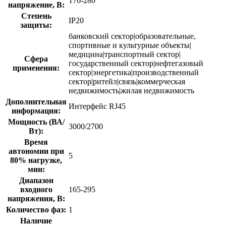
176-280
напряжение, В:
Степень
IP20
защиты:
банковский сектор|образовательные,
спортивные и культурные объекты|
медицина|транспортный сектор|
Сфера
государственный сектор|нефтегазовый
применения:
сектор|энергетика|производственный
сектор|ритейл|связь|коммерческая
недвижимость|жилая недвижимость
Дополнительная
Интерфейс RJ45
информация:
Мощность (ВА/
3000/2700
Вт):
Время
автономии при
5
80% нагрузке,
мин:
Диапазон
входного
165-295
напряжения, В:
Количество фаз:
1
Наличие