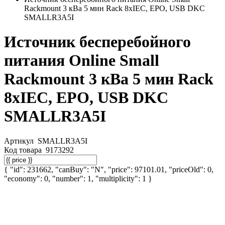
Rackmount 3 кВа 5 мин Rack 8xIEC, EPO, USB DKC
SMALLR3A5I
Источник бесперебойного
питания Online Small
Rackmount 3 кВа 5 мин Rack
8xIEC, EPO, USB DKC
SMALLR3A5I
Артикул
SMALLR3A5I
Код товара
9173292
{ "id": 231662, "canBuy": "N", "price": 97101.01, "priceOld": 0,
"economy": 0, "number": 1, "multiplicity": 1 }