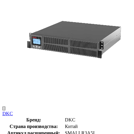
[]
DKC
Бренд:
DKC
Страна производства:
Китай
Артикул расширенный:
SMALLR3A5I