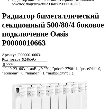
боковое подключение Oasis Р0000010663
Радиатор биметаллический
секционный 500/80/4 боковое
подключение Oasis
Р0000010663
Артикул
Р0000010663
Код товара
9246595
{ "id": 231663, "canBuy": "Y", "price": 2798.11, "priceOld": 0,
"economy": 0, "number": 1, "multiplicity": 1 }