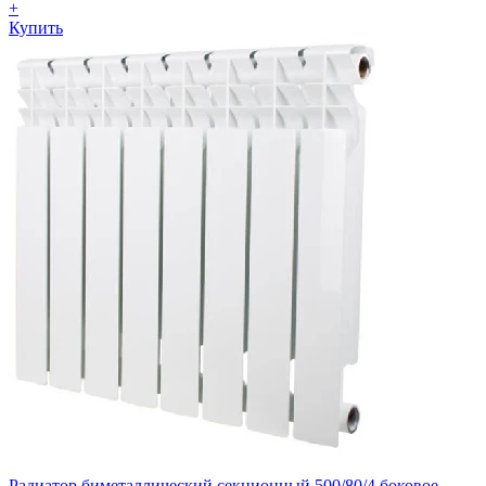
+
Купить
Радиатор биметаллический секционный 500/80/4 боковое