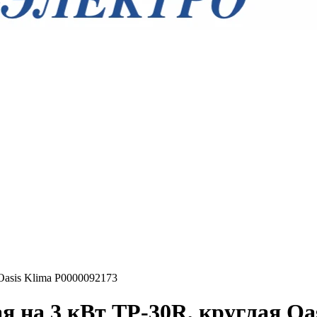
Oasis Klima Р0000092173
 на 3 кВт TP-30R, круглая Oa