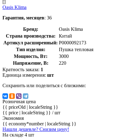
[]
Oasis Klima
Гарантия, месяцев
: 36
Бренд:
Oasis Klima
Страна производства:
Китай
Артикул расширенный:
Р0000092173
Тип изделия:
Пушка тепловая
Мощность, Вт:
3000
Напряжение, В:
220
Кратность заказа:
1
Единица измерения:
шт
Сохранить или поделиться с близкими:
Розничная цена
{{ priceOld | localeString }}
{{ price | localeString }}
/ шт
Экономия
{{ economy*number | localeString }}
Нашли дешевле? Снизим цену!
На складе 4 шт