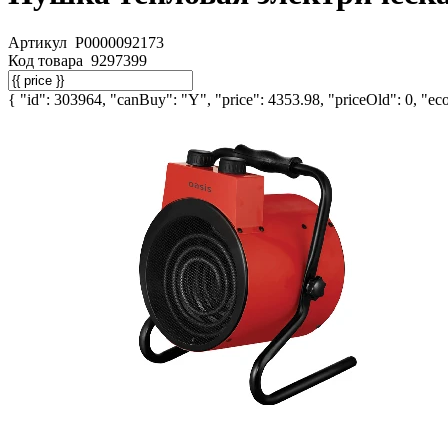
Артикул
Р0000092173
Код товара
9297399
{ "id": 303964, "canBuy": "Y", "price": 4353.98, "priceOld": 0, "eco