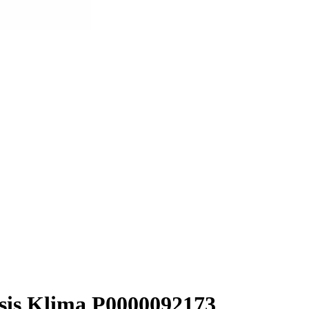
sis Klima Р0000092173