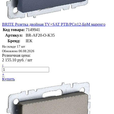
BRITE Розетка двойная TV+SAT РТВ/РСп12-БрМ маренго
Код товара:
7149941
Артикул:
BR-AF20-O-K35
Бренд:
IEK
На складе 17 шт
Обновлено 06.08.2026
Розничная цена:
2 155.10 руб. / шт
-
+
Купить