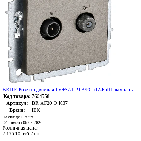
BRITE Розетка двойная TV+SAT РТВ/РСп12-БрШ шампань
Код товара:
7664558
Артикул:
BR-AF20-O-K37
Бренд:
IEK
На складе 115 шт
Обновлено 06.08.2026
Розничная цена:
2 155.10 руб. / шт
-