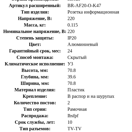
Артикул расширенный:
BR-AF20-O-K47
Тип изделия:
Розетка информационная
Напряжение, В:
220
Масса, кг:
0.115
Номинальное напряжение, В:
220
Степень защиты:
IP20
Цвет:
Алюминиевый
Гарантийный срок, мес:
24
Способ монтажа:
Скрытый
Климатическое исполнение:
У3
Высота, мм:
70.8
Глубина, мм:
39.6
Ширина, мм:
70.8
Материал изделия:
Пластик
Крепление:
В распор и на шурупах
Количество постов:
2
Тип серии:
Рамочная
Распродажа:
Ibsfpf
Срок службы, лет:
10
Тип разъемов:
TV-TV