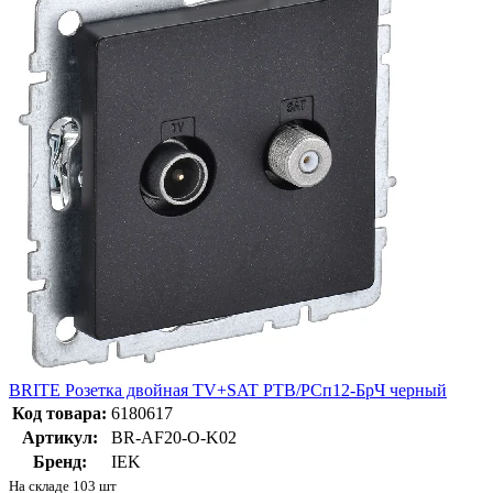
BRITE Розетка двойная TV+SAT РТВ/РСп12-БрЧ черный
Код товара:
6180617
Артикул:
BR-AF20-O-K02
Бренд:
IEK
На складе 103 шт