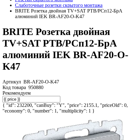
Слаботочные розетки скрытого монтажа
BRITE Розетка двойная TV+SAT РТВ/РСп12-БрА
алюминий IEK BR-AF20-O-K47
BRITE Розетка двойная
TV+SAT РТВ/РСп12-БрА
алюминий IEK BR-AF20-O-
K47
Артикул
BR-AF20-O-K47
Код товара
950880
Рекомендуем
{ "id": 232200, "canBuy": "Y", "price": 2155.1, "priceOld": 0,
"economy": 0, "number": 1, "multiplicity": 1 }