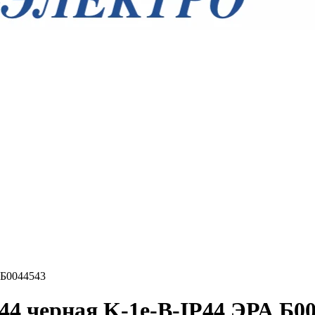
 Б0044543
P44 черная K-1e-B-IP44 ЭРА Б0