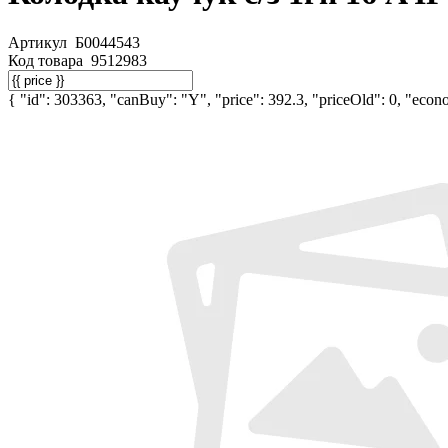
Артикул
Б0044543
Код товара
9512983
{ "id": 303363, "canBuy": "Y", "price": 392.3, "priceOld": 0, "econo