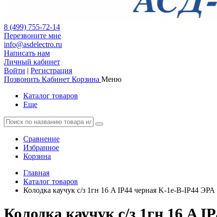
8 (499) 755-72-14
Перезвоните мне
info@asdelectro.ru
Написать нам
Личный кабинет
Войти
|
Регистрация
Позвонить
Кабинет
Корзина
Меню
Каталог товаров
Еще
Сравнение
Избранное
Корзина
Главная
Каталог товаров
Колодка каучук с/з 1гн 16 A IP44 черная K-1e-B-IP44 ЭРА
Колодка каучук с/з 1гн 16 A I