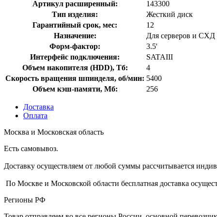
Артикул расширенный:
143300
Тип изделия:
Жесткий диск
Гарантийный срок, мес:
12
Назначение:
Для серверов и СХД
Форм-фактор:
3.5'
Интерфейс подключения:
SATAIII
Объем накопителя (HDD), Тб:
4
Скорость вращения шпинделя, об/мин:
5400
Объем кэш-памяти, Мб:
256
Доставка
Оплата
Москва и Московская область
Есть самовывоз.
Доставку осуществляем от любой суммы рассчитывается индиви
По Москве и Московской области бесплатная доставка осущест
Регионы РФ
Товар отправляем во все регионы России, основной перевозч