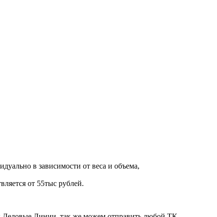
дуально в зависимости от веса и объема,
вляется от 55тыс рублей.
ик Деловые Линии, так же можем отправить любой ТК