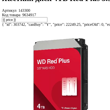
Артикул
143300
Код товара
9634917
{ "id": 303742, "canBuy": "Y", "price": 22249.25, "priceOld": 0, "ec