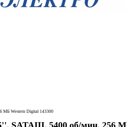
6 МБ Western Digital 143300
'', SATAIII, 5400 об/мин, 256 М